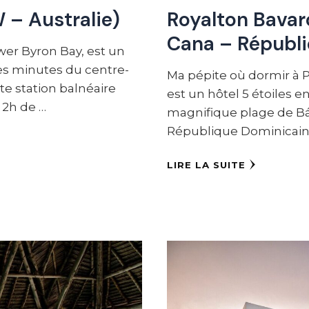
 – Australie)
Royalton Bavar
Cana – Républ
wer Byron Bay, est un
es minutes du centre-
Ma pépite où dormir à P
te station balnéaire
est un hôtel 5 étoiles e
 2h de …
magnifique plage de Báv
République Dominicaine
LIRE LA SUITE