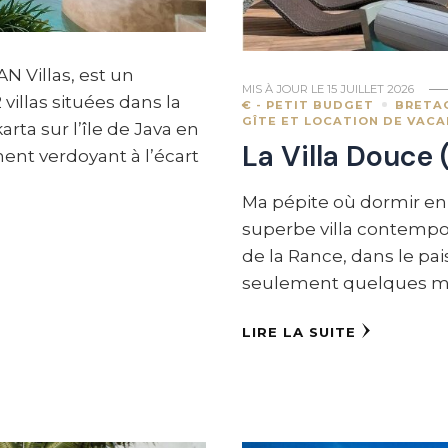
N Villas, est un
MIS À JOUR LE
15 JUILLET 2026
illas situées dans la
€ - PETIT BUDGET
BRETA
GÎTE ET LOCATION DE VAC
rta sur l’île de Java en
La Villa Douce 
ent verdoyant à l’écart
Ma pépite où dormir en 
superbe villa contempora
de la Rance, dans le pais
seulement quelques mi
LIRE LA SUITE