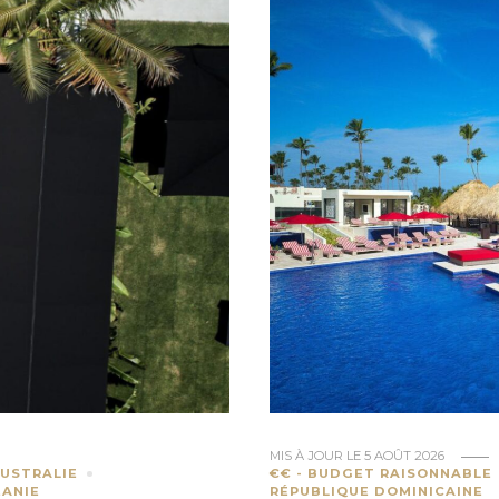
MIS À JOUR LE
5 AOÛT 2026
USTRALIE
€€ - BUDGET RAISONNABLE
ANIE
RÉPUBLIQUE DOMINICAINE