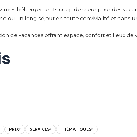
rez mes hébergements coup de cœur pour des vacanc
d ou un long séjour en toute convivialité et dans u
ion de vacances offrant espace, confort et lieux de v
is
PRIX
SERVICES
THÉMATIQUES
▾
▾
▾
▾