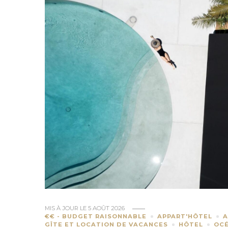
MIS À JOUR LE
5 AOÛT 2026
€€ - BUDGET RAISONNABLE
APPART'HÔTEL
A
GÎTE ET LOCATION DE VACANCES
HÔTEL
OCÉ