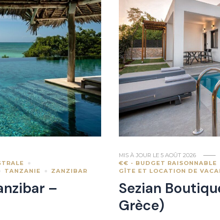
MIS À JOUR LE
5 AOÛT 2026
€€ - BUDGET RAISONNABLE
STRALE
GÎTE ET LOCATION DE VAC
TANZANIE
ZANZIBAR
Sezian Boutiqu
anzibar –
Grèce)