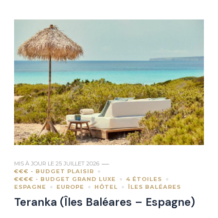
MIS À JOUR LE
25 JUILLET 2026
€€€ - BUDGET PLAISIR
€€€€ - BUDGET GRAND LUXE
4 ÉTOILES
ESPAGNE
EUROPE
HÔTEL
ÎLES BALÉARES
Teranka (Îles Baléares – Espagne)