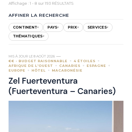
Affichage : 1 - 8 sur 193 RÉSULTATS
AFFINER LA RECHERCHE
CONTINENT
PAYS
PRIX
SERVICES
▾
▾
▾
▾
THÉMATIQUES
▾
MIS À JOUR LE
8 AOÛT 2026
€€ - BUDGET RAISONNABLE
4 ÉTOILES
AFRIQUE DE L'OUEST
CANARIES
ESPAGNE
EUROPE
HÔTEL
MACARONÉSIE
Zel Fuerteventura
(Fuerteventura – Canaries)