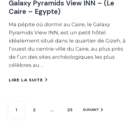
Galaxy Pyramids View INN – (Le
Caire – Egypte)
Ma pépite où dormir au Caire, le Galaxy
Pyramids View INN, est un petit hôtel
idéalement situé dans le quartier de Gizeh, à
l’ouest du centre-ville du Caire, au plus près
de l’un des sites archéologiques les plus
célèbres au …
LIRE LA SUITE
Pagination
PAGE
PAGE
PAGE
1
2
…
25
SUIVANT
des
publications