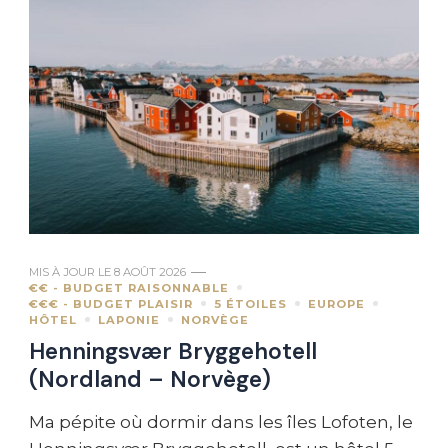
MIS À JOUR LE
8 AOÛT 2026
€€ - BUDGET RAISONNABLE
€€€ - BUDGET PLAISIR
5 ÉTOILES
EUROPE
HÔTEL
LAPONIE
NORVÈGE
Henningsvær Bryggehotell
(Nordland – Norvège)
Ma pépite où dormir dans les îles Lofoten, le