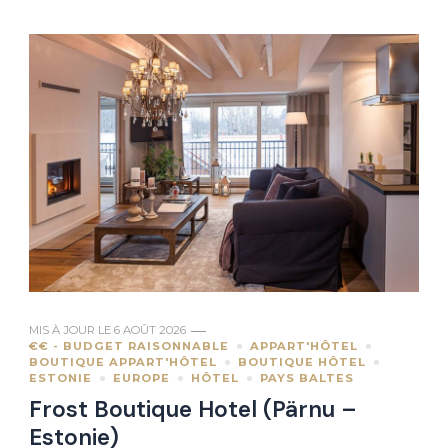
MIS À JOUR LE
6 AOÛT 2026
€€ - BUDGET RAISONNABLE
APPART'HÔTEL
BOUTIQUE APPART'HÔTEL
BOUTIQUE HÔTEL
ESTONIE
EUROPE
HÔTEL
PAYS BALTES
Frost Boutique Hotel (Pärnu –
Estonie)