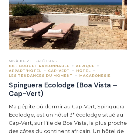
MIS À JOUR LE
5 AOÛT 2026
€€ - BUDGET RAISONNABLE
AFRIQUE
APPART'HÔTEL
CAP-VERT
HÔTEL
LES TENDANCES DU MOMENT
MACARONÉSIE
Spinguera Ecolodge (Boa Vista –
Cap-Vert)
Ma pépite où dormir au Cap-Vert, Spinguera
Ecolodge, est un hôtel 3* écolodge situé au
Cap-Vert, sur l’île de Boa Vista, la plus proche
des côtes du continent africain. Un hôtel de