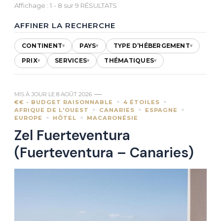
Affichage : 1 - 8 sur 9 RÉSULTATS
AFFINER LA RECHERCHE
CONTINENT
PAYS
TYPE D’HÉBERGEMENT
▾
▾
▾
PRIX
SERVICES
THÉMATIQUES
▾
▾
▾
MIS À JOUR LE
8 AOÛT 2026
€€ - BUDGET RAISONNABLE
4 ÉTOILES
AFRIQUE DE L'OUEST
CANARIES
ESPAGNE
EUROPE
HÔTEL
MACARONÉSIE
Zel Fuerteventura
(Fuerteventura – Canaries)