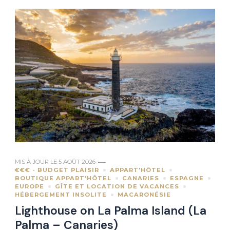
MIS À JOUR LE
5 AOÛT 2026
€€€ - BUDGET PLAISIR
APPART'HÔTEL
BOUTIQUE APPART'HÔTEL
CANARIES
ESPAGNE
EUROPE
GÎTE ET LOCATION DE VACANCES
HÉBERGEMENT INSOLITE
MACARONÉSIE
Lighthouse on La Palma Island (La
Palma – Canaries)