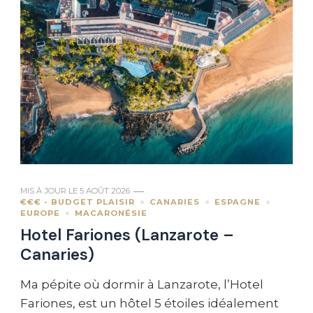
MIS À JOUR LE
5 AOÛT 2026
€€€ - BUDGET PLAISIR
CANARIES
ESPAGNE
EUROPE
MACARONÉSIE
Hotel Fariones (Lanzarote –
Canaries)
Ma pépite où dormir à Lanzarote, l’Hotel
Fariones, est un hôtel 5 étoiles idéalement