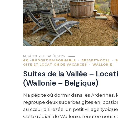
MIS À JOUR LE
5 AOÛT 2026
€€ - BUDGET RAISONNABLE
APPART'HÔTEL
B
GÎTE ET LOCATION DE VACANCES
WALLONIE
Suites de la Vallée – Loca
(Wallonie – Belgique)
Ma pépite où dormir dans les Ardennes, le
regroupe deux superbes gîtes en locatio
au cœur d’Érezée, un petit village typiqu
Cette région de Wallonie, réputée pour se