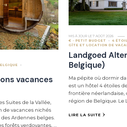
MIS À JOUR LE
7 AOÛT 2026
€ - PETIT BUDGET
4 ÉTOI
GÎTE ET LOCATION DE VAC
Landgoed Alten
Belgique)
ELGIQUE
tions vacances
Ma pépite où dormir da
est un hôtel 4 étoiles 
frontière néerlandaise
région de Belgique. Le
s Suites de la Vallée,
n de vacances nichés
LIRE LA SUITE
e des Ardennes belges.
s forêts verdoyantes, …