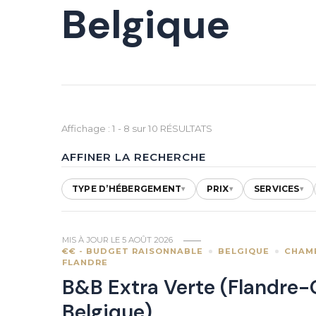
Belgique
Affichage : 1 - 8 sur 10 RÉSULTATS
AFFINER LA RECHERCHE
TYPE D’HÉBERGEMENT
PRIX
SERVICES
▾
▾
▾
MIS À JOUR LE
5 AOÛT 2026
€€ - BUDGET RAISONNABLE
BELGIQUE
CHAM
FLANDRE
B&B Extra Verte (Flandre-
Belgique)