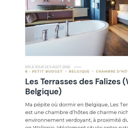
MIS À JOUR LE
5 AOÛT 2026
€ - PETIT BUDGET
BELGIQUE
CHAMBRE D'HÔ
Les Terrasses des Falizes (
Belgique)
Ma pépite où dormir en Belgique, Les Ter
est une chambre d’hôtes de charme nic
environnement verdoyant, à proximité du
en Wallonie. Idéalement située entre natu