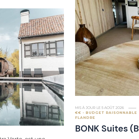
MIS À JOUR LE
5 AOÛT 2026
€€ - BUDGET RAISONNABLE
FLANDRE
BONK Suites (B
ra Verte, est une