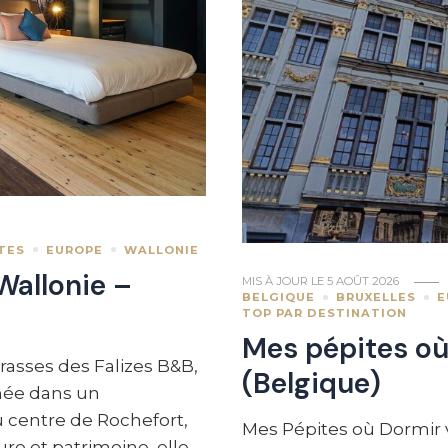
TES
EUROPE
WALLONIE
Wallonie –
MIS À JOUR LE
5 AOÛT 2026
BELGIQUE
BRUXELLES
E
TOP PAR DESTINATION
Mes pépites où
rasses des Falizes B&B,
(Belgique)
hée dans un
 centre de Rochefort,
Mes Pépites où Dormir 
re et patrimoine, elle