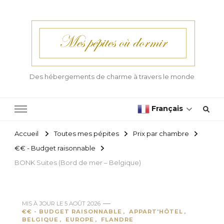
Des hébergements de charme à travers le monde
Français
Accueil
Toutes mes pépites
Prix par chambre
€€ - Budget raisonnable
BONK Suites (Bord de mer – Belgique)
MIS À JOUR LE
5 AOÛT 2026
€€ - BUDGET RAISONNABLE
APPART'HÔTEL
BELGIQUE
EUROPE
FLANDRE