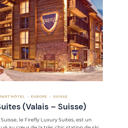
PART'HÔTEL
EUROPE
SUISSE
Suites (Valais – Suisse)
uisse, le Firefly Luxury Suites, est un
tué au cœur de la très chic station de ski