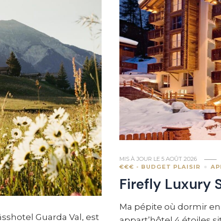
MIS À JOUR LE
5 AOÛT 2026
€€€ - BUDGET PLAISIR
AP
Firefly Luxury 
Ma pépite où dormir en S
sshotel Guarda Val, est
appart’hôtel 4 étoiles si