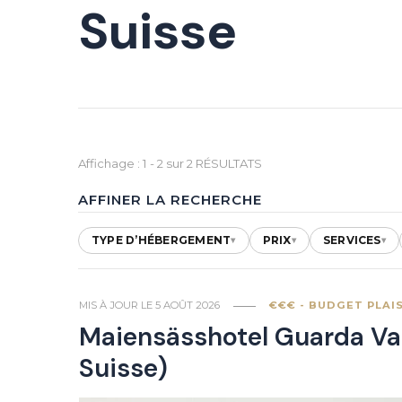
Suisse
Affichage : 1 - 2 sur 2 RÉSULTATS
AFFINER LA RECHERCHE
TYPE D’HÉBERGEMENT
PRIX
SERVICES
▾
▾
▾
MIS À JOUR LE
5 AOÛT 2026
€€€ - BUDGET PLAIS
Maiensässhotel Guarda Val
Suisse)