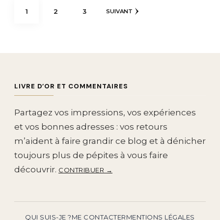
Pagination
PAGE
PAGE
PAGE
1
2
3
SUIVANT
des
publications
LIVRE D’OR ET COMMENTAIRES
Partagez vos impressions, vos expériences
et vos bonnes adresses : vos retours
m’aident à faire grandir ce blog et à dénicher
toujours plus de pépites à vous faire
découvrir.
CONTRIBUER →
QUI SUIS-JE ?
ME CONTACTER
MENTIONS LÉGALES