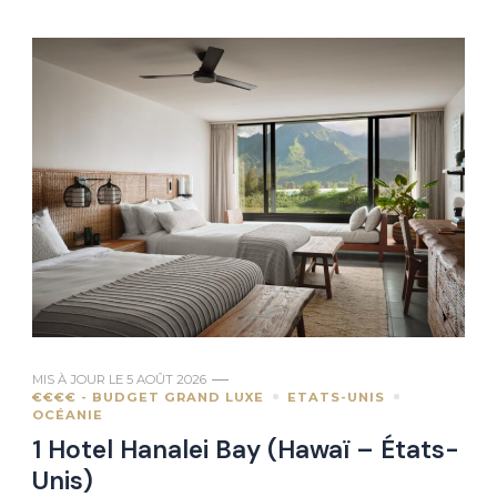
MIS À JOUR LE
5 AOÛT 2026
€€€€ - BUDGET GRAND LUXE
ETATS-UNIS
OCÉANIE
1 Hotel Hanalei Bay (Hawaï – États-
Unis)