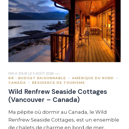
MIS À JOUR LE
5 AOÛT 2026
€€ - BUDGET RAISONNABLE
AMÉRIQUE DU NORD
CANADA
RÉSIDENCE DE TOURISME
Wild Renfrew Seaside Cottages
(Vancouver – Canada)
Ma pépite où dormir au Canada, le Wild
Renfrew Seaside Cottages, est un ensemble
de chalets de charme en bord de mer,