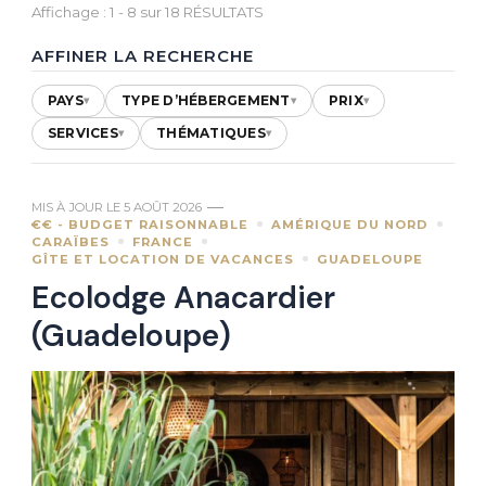
Affichage : 1 - 8 sur 18 RÉSULTATS
AFFINER LA RECHERCHE
PAYS
TYPE D’HÉBERGEMENT
PRIX
▾
▾
▾
SERVICES
THÉMATIQUES
▾
▾
MIS À JOUR LE
5 AOÛT 2026
€€ - BUDGET RAISONNABLE
AMÉRIQUE DU NORD
CARAÏBES
FRANCE
GÎTE ET LOCATION DE VACANCES
GUADELOUPE
Ecolodge Anacardier
(Guadeloupe)