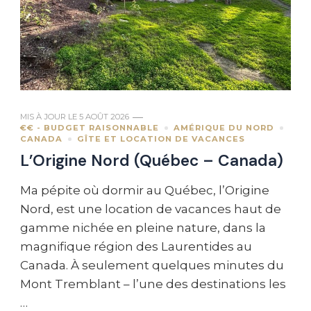
MIS À JOUR LE
5 AOÛT 2026
€€ - BUDGET RAISONNABLE
AMÉRIQUE DU NORD
CANADA
GÎTE ET LOCATION DE VACANCES
L’Origine Nord (Québec – Canada)
Ma pépite où dormir au Québec, l’Origine
Nord, est une location de vacances haut de
gamme nichée en pleine nature, dans la
magnifique région des Laurentides au
Canada. À seulement quelques minutes du
Mont Tremblant – l’une des destinations les
…