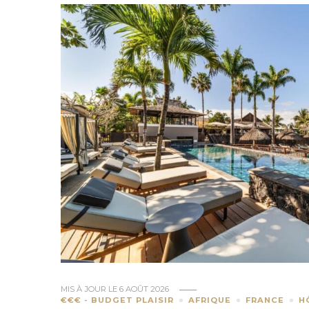
MIS À JOUR LE
6 AOÛT 2026
€€€ - BUDGET PLAISIR
AFRIQUE
FRANCE
H