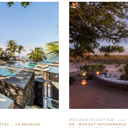
MIS À JOUR LE
6 AOÛT 2026
ÔTEL
LA RÉUNION
€€ - BUDGET RAISONNABLE