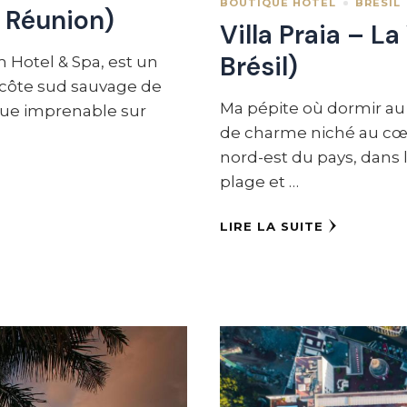
BOUTIQUE HÔTEL
BRÉSIL
a Réunion)
Villa Praia – La
Brésil)
 Hotel & Spa, est un
a côte sud sauvage de
Ma pépite où dormir au B
e vue imprenable sur
de charme niché au cœur
nord-est du pays, dans l
plage et …
LIRE LA SUITE