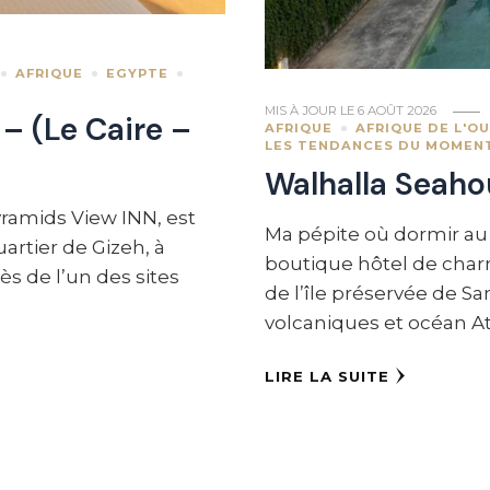
AFRIQUE
EGYPTE
MIS À JOUR LE
6 AOÛT 2026
– (Le Caire –
AFRIQUE
AFRIQUE DE L'O
LES TENDANCES DU MOMEN
Walhalla Seaho
yramids View INN, est
Ma pépite où dormir au 
artier de Gizeh, à
boutique hôtel de charm
ès de l’un des sites
de l’île préservée de Sa
volcaniques et océan Atl
LIRE LA SUITE