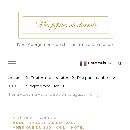
Des hébergements de charme à travers le monde
Français
Accueil
Toutes mes pépites
Prix par chambre
€€€€ - Budget grand luxe
Tierra Atacama Hotel & Spa (Antofagasta – Chili)
MIS À JOUR LE
5 AOÛT 2026
€€€€ - BUDGET GRAND LUXE
AMÉRIQUE DU SUD
CHILI
HÔTEL