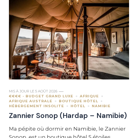
MIS À JOUR LE
5 AOÛT 2026
€€€€ - BUDGET GRAND LUXE
AFRIQUE
AFRIQUE AUSTRALE
BOUTIQUE HÔTEL
HÉBERGEMENT INSOLITE
HÔTEL
NAMIBIE
Zannier Sonop (Hardap – Namibie)
Ma pépite où dormir en Namibie, le Zannier
Sonop, est un boutique hôtel 5 étoiles