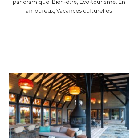
panoramique
, 
Bien-être
, 
Eco-tourisme
, 
En
amoureux
, 
Vacances culturelles