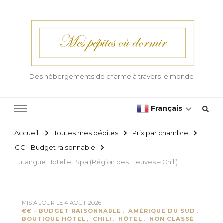
Des hébergements de charme à travers le monde
Français
Accueil
Toutes mes pépites
Prix par chambre
€€ - Budget raisonnable
Futangue Hotel et Spa (Région des Fleuves – Chili)
MIS À JOUR LE
4 AOÛT 2026
€€ - BUDGET RAISONNABLE
AMÉRIQUE DU SUD
BOUTIQUE HÔTEL
CHILI
HÔTEL
NON CLASSÉ