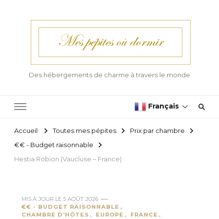
Des hébergements de charme à travers le monde
Français
Accueil
Toutes mes pépites
Prix par chambre
€€ - Budget raisonnable
Hestia Robion (Vaucluse – France)
MIS À JOUR LE
5 AOÛT 2026
€€ - BUDGET RAISONNABLE
CHAMBRE D'HÔTES
EUROPE
FRANCE