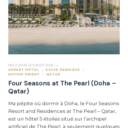
MIS À JOUR LE
5 AOÛT 2026
APPART'HÔTEL
GOLFE PERSIQUE
MOYEN-ORIENT
QATAR
Four Seasons at The Pearl (Doha –
Qatar)
Ma pépite où dormir à Doha, le Four Seasons
Resort and Residences at The Pearl – Qatar,
est un hôtel 5 étoiles situé sur l’archipel
artificiel de The Pearl, à seulement quelques