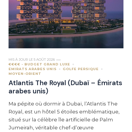
MIS À JOUR LE
5 AOÛT 2026
€€€€ - BUDGET GRAND LUXE
EMIRATS ARABES UNIS
GOLFE PERSIQUE
MOYEN-ORIENT
Atlantis The Royal (Dubaï – Émirats
arabes unis)
Ma pépite où dormir à Dubaï, l’Atlantis The
Royal, est un hôtel 5 étoiles emblématique,
situé sur la célèbre île artificielle de Palm
Jumeirah, véritable chef-d’œuvre