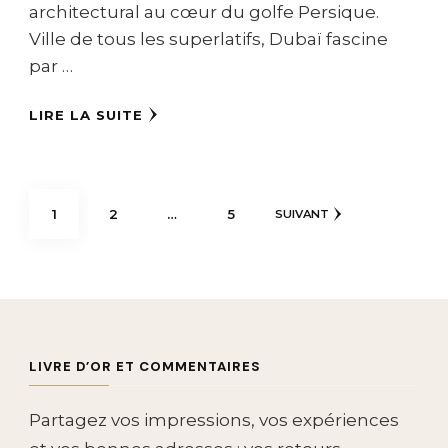
architectural au cœur du golfe Persique.
Ville de tous les superlatifs, Dubaï fascine
par …
LIRE LA SUITE
Pagination
PAGE
PAGE
PAGE
1
2
…
5
SUIVANT
des
publications
LIVRE D’OR ET COMMENTAIRES
Partagez vos impressions, vos expériences