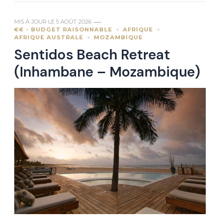
MIS À JOUR LE
5 AOÛT 2026
€€ - BUDGET RAISONNABLE
AFRIQUE
AFRIQUE AUSTRALE
MOZAMBIQUE
Sentidos Beach Retreat
(Inhambane – Mozambique)