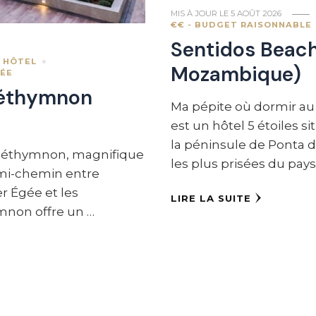
MIS À JOUR LE
5 AOÛT 2026
€€ - BUDGET RAISONNABLE
Sentidos Beach
HÔTEL
Mozambique)
ÉE
Réthymnon
Ma pépite où dormir au
est un hôtel 5 étoiles s
la péninsule de Ponta d
Réthymnon, magnifique
les plus prisées du pays
à mi-chemin entre
r Égée et les
LIRE LA SUITE
mnon offre un …