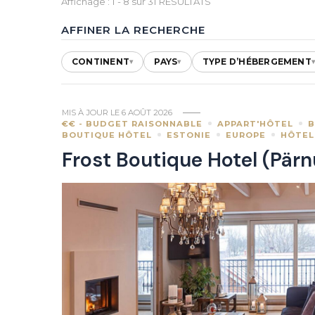
Affichage : 1 - 8 sur 31 RÉSULTATS
AFFINER LA RECHERCHE
CONTINENT
PAYS
TYPE D’HÉBERGEMENT
▾
▾
MIS À JOUR LE
6 AOÛT 2026
€€ - BUDGET RAISONNABLE
APPART'HÔTEL
B
BOUTIQUE HÔTEL
ESTONIE
EUROPE
HÔTEL
Frost Boutique Hotel (Pärn