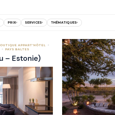
PRIX
SERVICES
THÉMATIQUES
▾
▾
▾
▾
OUTIQUE APPART'HÔTEL
PAYS BALTES
u – Estonie)