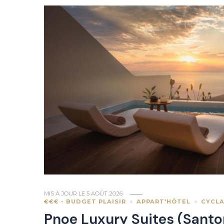
MIS À JOUR LE
5 AOÛT 2026
€€€ - BUDGET PLAISIR
APPART'HÔTEL
CYCL
Pnoe Luxury Suites (Santo