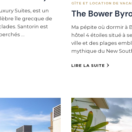
GÎTE ET LOCATION DE VAC
uxury Suites, est un
The Bower Byro
célèbre île grecque de
clades. Santorin est
Ma pépite où dormir à 
perchés …
hôtel 4 étoiles situé 
ville et des plages emb
mythique du New South 
LIRE LA SUITE