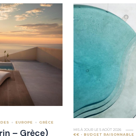
ADES
EUROPE
GRÈCE
MIS À JOUR LE
5 AOÛT 2026
rin – Grèce)
€€ - BUDGET RAISONNABLE