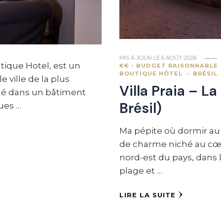
MIS À JOUR LE
6 AOÛT 2026
tique Hotel, est un
€€ - BUDGET RAISONNABLE
BOUTIQUE HÔTEL
BRÉSIL
 ville de la plus
Villa Praia – La
allé dans un bâtiment
Brésil)
ques …
Ma pépite où dormir au B
de charme niché au cœur
nord-est du pays, dans l
plage et …
LIRE LA SUITE