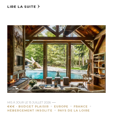
LIRE LA SUITE
MIS À JOUR LE
15 JUILLET 2026
€€€ - BUDGET PLAISIR
EUROPE
FRANCE
HÉBERGEMENT INSOLITE
PAYS DE LA LOIRE