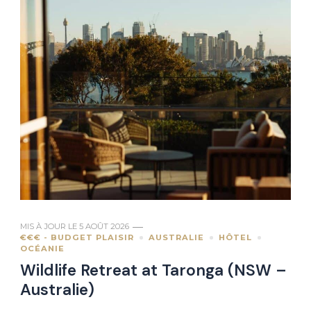
MIS À JOUR LE
5 AOÛT 2026
€€€ - BUDGET PLAISIR
AUSTRALIE
HÔTEL
OCÉANIE
Wildlife Retreat at Taronga (NSW –
Australie)