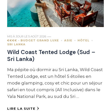
MIS À JOUR LE
5 AOÛT 2026
€€€€ - BUDGET GRAND LUXE
ASIE
HÔTEL
SRI LANKA
Wild Coast Tented Lodge (Sud –
Sri Lanka)
Ma pépite où dormir au Sri Lanka, Wild Coast
Tented Lodge, est un hôtel 5 étoiles en
mode glamping, cosy et chic pour un séjour
safari en tout compris (All Inclusive) dans le
Yala National Park, au sud du Sri …
LIRE LA SUITE