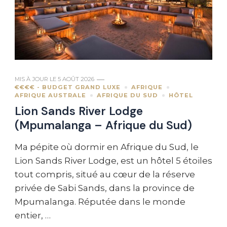
MIS À JOUR LE
5 AOÛT 2026
€€€€ - BUDGET GRAND LUXE
AFRIQUE
AFRIQUE AUSTRALE
AFRIQUE DU SUD
HÔTEL
Lion Sands River Lodge
(Mpumalanga – Afrique du Sud)
Ma pépite où dormir en Afrique du Sud, le
Lion Sands River Lodge, est un hôtel 5 étoiles
tout compris, situé au cœur de la réserve
privée de Sabi Sands, dans la province de
Mpumalanga. Réputée dans le monde
entier, …