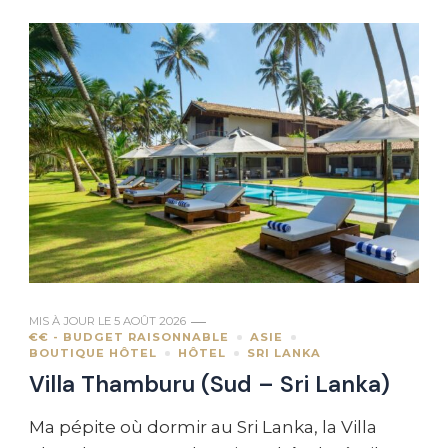
MIS À JOUR LE
5 AOÛT 2026
€€ - BUDGET RAISONNABLE
ASIE
BOUTIQUE HÔTEL
HÔTEL
SRI LANKA
Villa Thamburu (Sud – Sri Lanka)
Ma pépite où dormir au Sri Lanka, la Villa