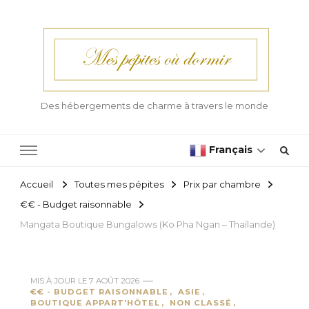
Des hébergements de charme à travers le monde
Français
Accueil
Toutes mes pépites
Prix par chambre
€€ - Budget raisonnable
Mangata Boutique Bungalows (Ko Pha Ngan – Thaïlande)
MIS À JOUR LE
7 AOÛT 2026
€€ - BUDGET RAISONNABLE
ASIE
BOUTIQUE APPART'HÔTEL
NON CLASSÉ