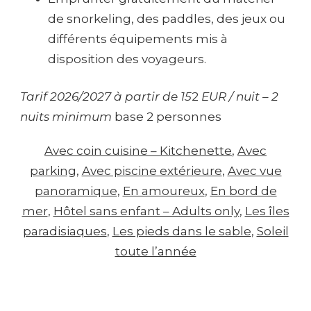
de snorkeling, des paddles, des jeux ou
différents équipements mis à
disposition des voyageurs.
Tarif 2026/2027 à partir de 15
2
EUR / nuit – 2
nuits minimum
base 2 personnes
Avec coin cuisine – Kitchenette
, 
Avec
parking
, 
Avec piscine extérieure
, 
Avec vue
panoramique
, 
En amoureux
, 
En bord de
mer
, 
Hôtel sans enfant – Adults only
, 
Les îles
paradisiaques
, 
Les pieds dans le sable
, 
Soleil
toute l’année