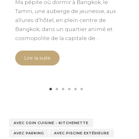
Ma pépite où dormir à Bangkok, le
M
Tamni, une auberge de jeunesse, aux
K
allures d’hôtel, en plein centre de
Bangkok, dans un quartier animé et
r
cosmopolite de la capitale de…
T
Lire la suite
AVEC COIN CUISINE - KITCHENETTE
AVEC PARKING
AVEC PISCINE EXTÉRIEURE