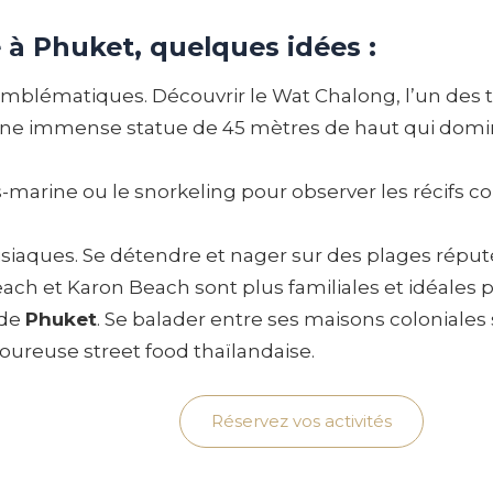
e à Phuket, quelques idées :
ux emblématiques. Découvrir le Wat Chalong, l’un des
ne immense statue de 45 mètres de haut qui domine
-marine ou le snorkeling pour observer les récifs cor
disiaques. Se détendre et nager sur des plages ré
each et Karon Beach sont plus familiales et idéales p
 de
Phuket
. Se balader entre ses maisons coloniales 
oureuse street food thaïlandaise.
Réservez vos activités