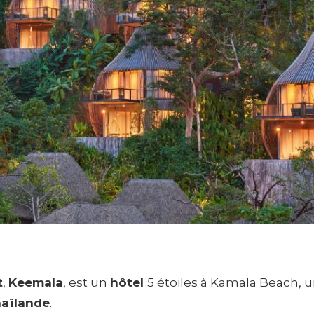
t
,
Keemala
, est un
hôtel
5 étoiles à Kamala Beach, un
aïlande
.