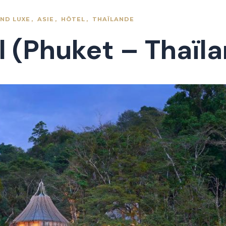
ND LUXE
ASIE
HÔTEL
THAÏLANDE
 (Phuket – Thaïl