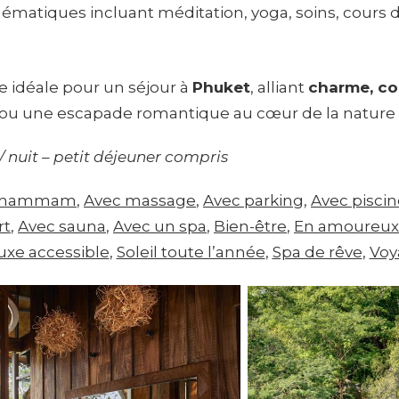
ématiques incluant méditation, yoga, soins, cours de
e idéale pour un séjour à
Phuket
, alliant
charme, con
ou une escapade romantique au cœur de la nature t
/ nuit – petit déjeuner compris
c hammam
, 
Avec massage
, 
Avec parking
, 
Avec piscin
rt
, 
Avec sauna
, 
Avec un spa
, 
Bien-être
, 
En amoureux
uxe accessible
, 
Soleil toute l’année
, 
Spa de rêve
, 
Voy