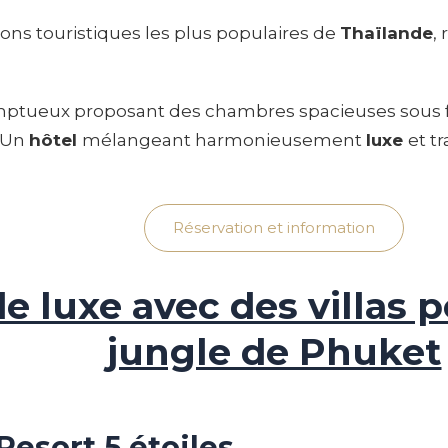
ions touristiques les plus populaires de
Thaïlande
,
ptueux proposant des chambres spacieuses sous fo
. Un
hôtel
mélangeant harmonieusement
luxe
et t
Réservation et information
e luxe avec des villas 
jungle de Phuket
Resort 5 étoiles