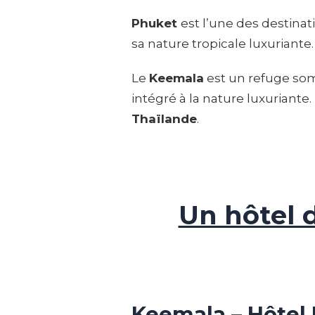
Phuket
est l’une des destinat
sa nature tropicale luxuriante.
Le
Keemala
est un refuge som
intégré à la nature luxuriante
Thaïlande
.
Un hôtel d
Keemala – Hôtel 