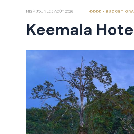
MIS À JOUR LE
5 AOÛT 2026
€€€€ - BUDGET GRA
Keemala Hotel