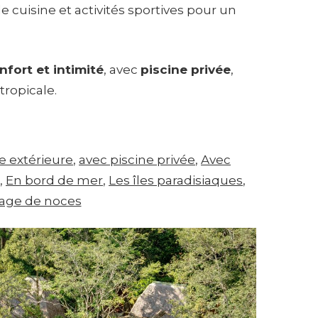
 cuisine et activités sportives pour un
fort et intimité
, avec
piscine privée
,
ropicale.
e extérieure
, 
avec piscine privée
, 
Avec
, 
En bord de mer
, 
Les îles paradisiaques
, 
age de noces