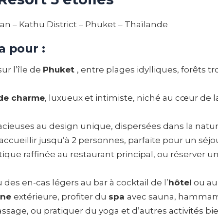
 – Kathu District – Phuket – Thaïlande
a pour :
sur l’île de
Phuket
, entre plages idylliques, forêts t
 de charme
, luxueux et intimiste, niché au cœur de l
pacieuses au design unique, dispersées dans la natu
 accueillir jusqu’à 2 personnes, parfaite pour un s
tique raffinée au restaurant principal, ou réserver
des en-cas légers au bar à cocktail de l’
hôtel
ou au
ine
extérieure, profiter du
spa
avec sauna, hammam,
ssage, ou pratiquer du yoga et d’autres activités bie