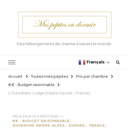
Des hébergements de charme à travers le monde
Français
Accueil
Toutes mes pépites
Prix par chambre
€€ - Budget raisonnable
L’Ours Blanc Lodge (Haute-Savoie – France)
MIS À JOUR LE
4 AOÛT 2026
€€ - BUDGET RAISONNABLE
AUVERGNE-RHÔNE-ALPES
EUROPE
FRANCE