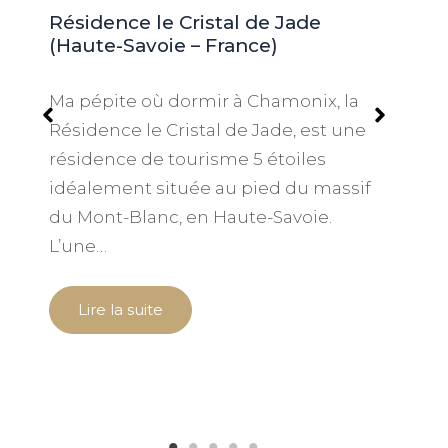
Résidence le Cristal de Jade
(Haute-Savoie – France)
Ma pépite où dormir à Chamonix, la
Résidence le Cristal de Jade, est une
B
résidence de tourisme 5 étoiles
idéalement située au pied du massif
d
du Mont-Blanc, en Haute-Savoie.
L’une…
l
Lire la suite