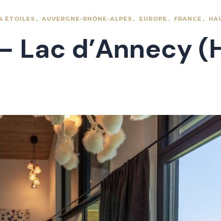
4 ÉTOILES
AUVERGNE-RHÔNE-ALPES
EUROPE
FRANCE
HA
e – Lac d’Annecy 