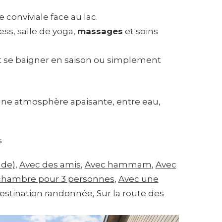
conviviale face au lac.
ess, salle de yoga,
massages
et soins
eut se baigner en saison ou simplement
ne atmosphère apaisante, entre eau,
s
nde)
, 
Avec des amis
, 
Avec hammam
, 
Avec
chambre pour 3 personnes
, 
Avec une
estination randonnée
, 
Sur la route des