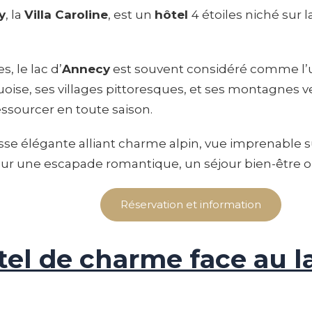
y
, la
Villa Caroline
, est un
hôtel
4 étoiles niché sur l
, le lac d’
Annecy
est souvent considéré comme l’u
oise, ses villages pittoresques, et ses montagnes v
essourcer en toute saison.
sse élégante alliant charme alpin, vue imprenable 
our une escapade romantique, un séjour bien-être 
Réservation et information
tel de charme face au l