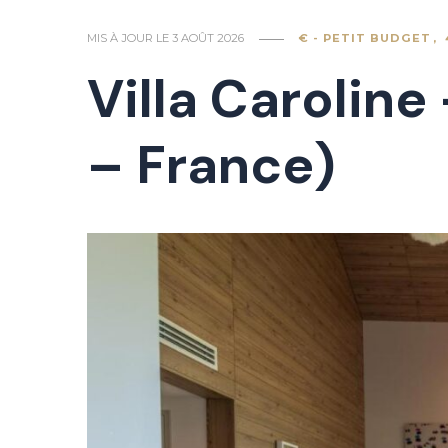
MIS À JOUR LE
3 AOÛT 2026
€ - PETIT BUDGET
Villa Carolin
– France)