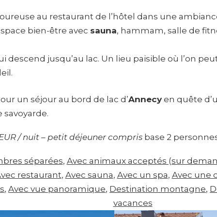
ureuse au restaurant de l’hôtel dans une ambiance 
espace bien-être avec
sauna
, hammam, salle de fitn
qui descend jusqu’au lac. Un lieu paisible où l’on p
eil.
pour un séjour au bord de lac d’
Annecy
en quête d’u
 savoyarde.
 EUR / nuit – petit déjeuner compris
base 2 personne
mbres séparées
, 
Avec animaux acceptés (sur dema
vec restaurant
, 
Avec sauna
, 
Avec un spa
, 
Avec une 
s
, 
Avec vue panoramique
, 
Destination montagne
, 
D
vacances