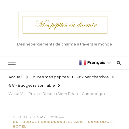
Des hébergements de charme à travers le monde
Français
Accueil
Toutes mes pépites
Prix par chambre
€€ - Budget raisonnable
Waka Villa Private Resort (Siem Reap – Cambodge)
MIS À JOUR LE
5 AOÛT 2026
€€ - BUDGET RAISONNABLE
ASIE
CAMBODGE
HÔTEL