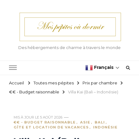
Des hébergements de charme à travers le monde
Français
Accueil
Toutes mes pépites
Prix par chambre
€€ - Budget raisonnable
Villa Kai (Bali – Indonésie)
MIS À JOUR LE
5 AOÛT 2026
€€ - BUDGET RAISONNABLE
ASIE
BALI
GÎTE ET LOCATION DE VACANCES
INDONÉSIE