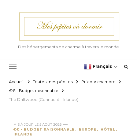
Des hébergements de charme à travers le monde
Français
Accueil
Toutes mes pépites
Prix par chambre
€€ - Budget raisonnable
The Driftwood (Connacht – Irlande)
MIS À JOUR LE
5 AOÛT 2026
€€ - BUDGET RAISONNABLE
EUROPE
HÔTEL
IRLANDE