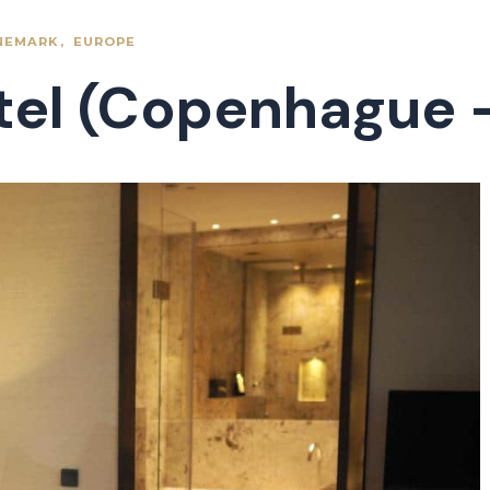
NEMARK
EUROPE
el (Copenhague 