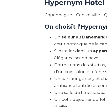
Hypernym Hotel &
Copenhague – Centre-ville – 
On choisit l’Hyperny
Un
séjour
au
Danemark
cœur historique de la capi
S’installer dans un
appart
élégance scandinave.
Dormir dans des studios,
d’un coin salon et d’une s
Un bar lounge cosy et cha
ambiance feutrée et convi
Une salle de fitness, id
Un petit-déjeuner buffet
la ville.