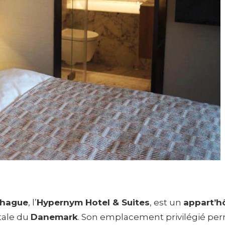
nhague
, l’
Hypernym Hotel & Suites
, est un
appart’h
itale du
Danemark
. Son emplacement privilégié per