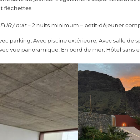
et fléchettes.
 EUR / nuit
– 2 nuits minimum – petit-déjeuner comp
vec parking
, 
Avec piscine extérieure
, 
Avec salle de s
vec vue panoramique
, 
En bord de mer
, 
Hôtel sans e