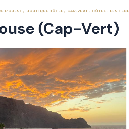
DE L'OUEST
BOUTIQUE HÔTEL
CAP-VERT
HÔTEL
LES TEN
ouse (Cap-Vert)