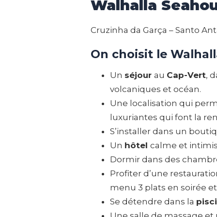
Walhalla Seaho
Cruzinha da Garça – Santo Antã
On choisit le Walhal
Un
séjour
au
Cap-Vert
, 
volcaniques et océan.
Une localisation qui per
luxuriantes qui font la
S’installer dans un bout
Un
hôtel
calme et intimi
Dormir dans des chambres 
Profiter d’une restaurati
menu 3 plats en soirée et
Se détendre dans la
pisc
Une salle de massage et 