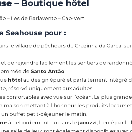
use
– Boutique hôtel
o – Iles de Barlavento – Cap-Vert
la Seahouse pour :
dans le village de pêcheurs de Cruzinha da Garça, s
met de rejoindre facilement les sentiers de randonn
 renommée de
Santo Antão
.
ique
hôtel
au design épuré et parfaitement intégré 
ste, réservé uniquement aux adultes.
confortables avec vue sur l’océan. La plus grande 
on maison mettant à l’honneur les produits locaux e
 un buffet petit-déjeuner le matin.
ine
à débordement ou dans le
jacuzzi
, bercé par le
une salle de jeux sont également disponibles avec 