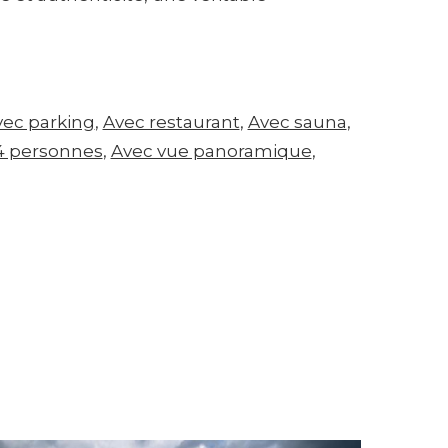
vec parking
, 
Avec restaurant
, 
Avec sauna
, 
4 personnes
, 
Avec vue panoramique
, 