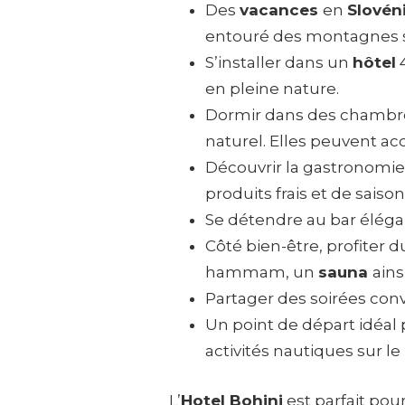
Des
vacances
en
Slovén
entouré des montagnes 
S’installer dans un
hôtel
4
en pleine nature.
Dormir dans des chambres
naturel. Elles peuvent acc
Découvrir la gastronomie 
produits frais et de saison
Se détendre au bar éléga
Côté bien-être, profiter 
hammam, un
sauna
ain
Partager des soirées convi
Un point de départ idéal 
activités nautiques sur le
L’
Hotel Bohinj
est parfait pou