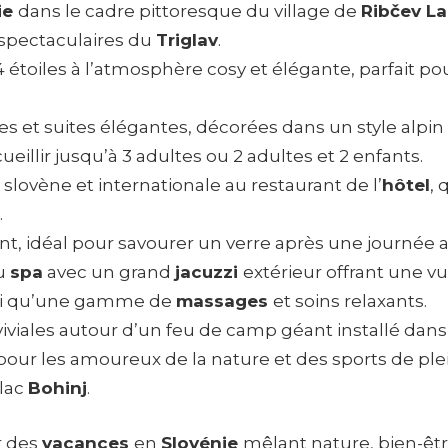
ie
dans le cadre pittoresque du village de
Ribčev La
spectaculaires du
Triglav
.
 étoiles à l’atmosphère cosy et élégante, parfait p
 et suites élégantes, décorées dans un style alpi
ueillir jusqu’à 3 adultes ou 2 adultes et 2 enfants.
slovène et internationale au restaurant de l’
hôtel
, 
.
nt, idéal pour savourer un verre après une journée
du
spa
avec un grand
jacuzzi
extérieur offrant une 
si qu’une gamme de
massages
et soins relaxants.
viales autour d’un feu de camp géant installé dans l
pour les amoureux de la nature et des sports de plein
 lac
Bohinj
.
r des
vacances
en
Slovénie
mêlant nature, bien-êtr