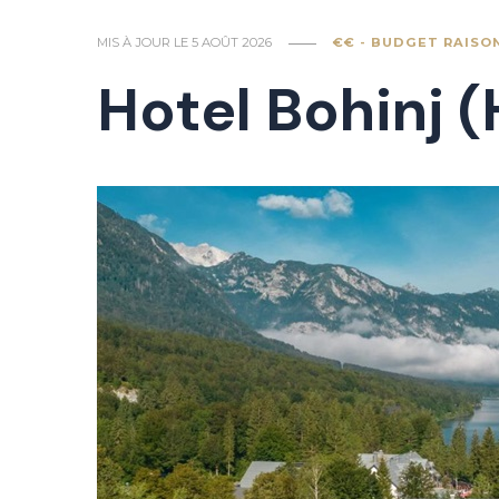
MIS À JOUR LE
5 AOÛT 2026
€€ - BUDGET RAISO
Hotel Bohinj 