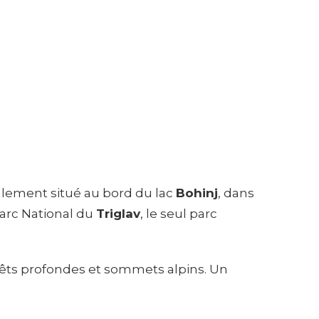
alement situé au bord du lac
Bohinj
, dans
Parc National du
Triglav
, le seul parc
forêts profondes et sommets alpins. Un