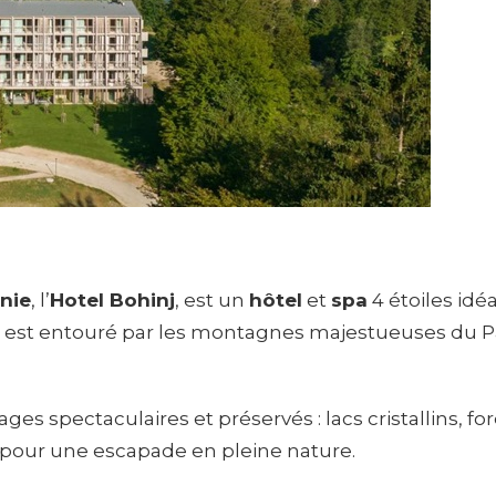
nie
, l’
Hotel Bohinj
, est un
hôtel
et
spa
4 étoiles idé
 Il est entouré par les montagnes majestueuses du 
ages spectaculaires et préservés : lacs cristallins, 
t pour une escapade en pleine nature.