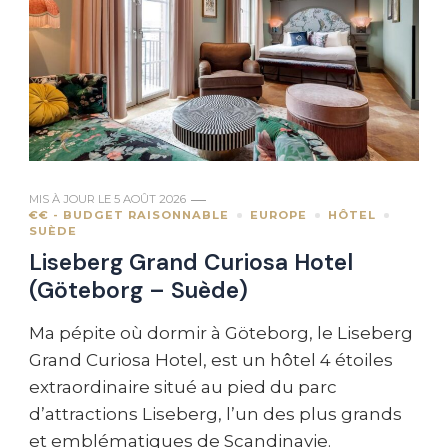
MIS À JOUR LE
5 AOÛT 2026
€€ - BUDGET RAISONNABLE
EUROPE
HÔTEL
SUÈDE
Liseberg Grand Curiosa Hotel
(Göteborg – Suède)
Ma pépite où dormir à Göteborg, le Liseberg
Grand Curiosa Hotel, est un hôtel 4 étoiles
extraordinaire situé au pied du parc
d’attractions Liseberg, l’un des plus grands
et emblématiques de Scandinavie.