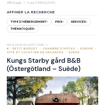
Affichage : 1 - 5 sur 5 RÉSULTATS
AFFINER LA RECHERCHE
TYPE D’HÉBERGEMENT
PRIX
SERVICES
▾
▾
▾
THÉMATIQUES
▾
MIS À JOUR LE
5 AOÛT 2026
€ - PETIT BUDGET
CHAMBRE D'HÔTES
EUROPE
GÎTE ET LOCATION DE VACANCES
SUÈDE
Kungs Starby gård B&B
(Östergötland – Suède)