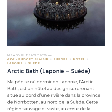
MIS À JOUR LE
5 AOÛT 2026
€€€ - BUDGET PLAISIR
EUROPE
HÔTEL
LAPONIE
SUÈDE
Arctic Bath (Laponie – Suède)
Ma pépite où dormir en Laponie, l’Arctic
Bath, est un hôtel au design surprenant
situé au bord d’une rivière dans la province
de Norrbotten, au nord de la Suède. Cette
région sauvage et vaste, au cœur de la