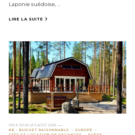
Laponie suédoise, …
LIRE LA SUITE
MIS À JOUR LE
5 AOÛT 2026
€€ - BUDGET RAISONNABLE
EUROPE
GÎTE ET LOCATION DE VACANCES
SUÈDE