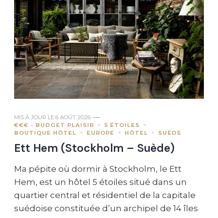
MIS À JOUR LE
6 AOÛT 2026
€€€ - BUDGET PLAISIR
5 ÉTOILES
BOUTIQUE HÔTEL
EUROPE
HÔTEL
SUÈDE
Ett Hem (Stockholm – Suède)
Ma pépite où dormir à Stockholm, le Ett
Hem, est un hôtel 5 étoiles situé dans un
quartier central et résidentiel de la capitale
suédoise constituée d’un archipel de 14 îles