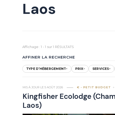
Laos
Affichage : 1 - 1 sur 1 RÉSULTATS
AFFINER LA RECHERCHE
TYPE D’HÉBERGEMENT
PRIX
SERVICES
▾
▾
▾
MIS À JOUR LE
5 AOÛT 2026
€ - PETIT BUDGET
Kingfisher Ecolodge (Cha
Laos)