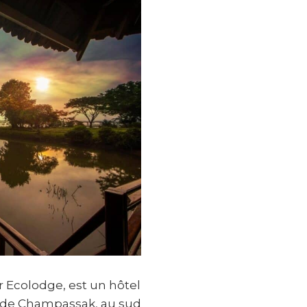
r Ecolodge, est un hôtel
n de Champassak, au sud