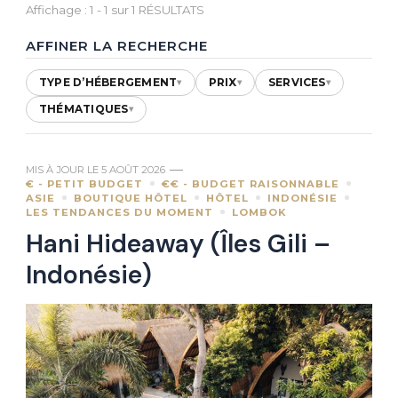
Affichage : 1 - 1 sur 1 RÉSULTATS
AFFINER LA RECHERCHE
TYPE D’HÉBERGEMENT
PRIX
SERVICES
▾
▾
▾
THÉMATIQUES
▾
MIS À JOUR LE
5 AOÛT 2026
€ - PETIT BUDGET
€€ - BUDGET RAISONNABLE
ASIE
BOUTIQUE HÔTEL
HÔTEL
INDONÉSIE
LES TENDANCES DU MOMENT
LOMBOK
Hani Hideaway (Îles Gili –
Indonésie)