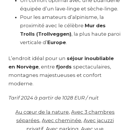
Un confort optimal avec une buanderie
équipée d’un lave-linge et sèche-linge.
Pour les amateurs d’alpinisme, la
proximité avec le célèbre
Mur des
Trolls (Trollveggen)
, la plus haute paroi
verticale d’
Europe
.
L’endroit idéal pour un
séjour inoubliable
en Norvège
, entre
fjords
spectaculaires,
montagnes majestueuses et confort
moderne.
Tarif 2024 à partir de 1028 EUR / nuit
Au cœur de la nature
, 
Avec 3 chambres
séparées
, 
Avec cheminée
, 
Avec jacuzzi
privatif
, 
Avec parking
, 
Avec vue