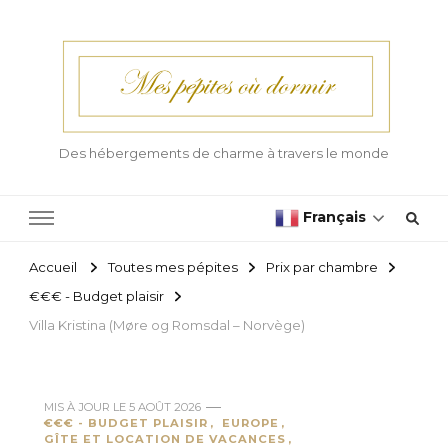
Des hébergements de charme à travers le monde
Français
Accueil
Toutes mes pépites
Prix par chambre
€€€ - Budget plaisir
Villa Kristina (Møre og Romsdal – Norvège)
MIS À JOUR LE
5 AOÛT 2026
€€€ - BUDGET PLAISIR
EUROPE
GÎTE ET LOCATION DE VACANCES