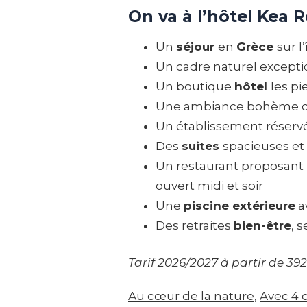
On va à l’hôtel Kea R
Un
séjour
en
Grèce
sur l
Un cadre naturel excepti
Un boutique
hôtel
les pi
Une ambiance bohème ch
Un établissement réser
Des
suites
spacieuses et
Un restaurant proposant 
ouvert midi et soir
Une
piscine extérieure
a
Des retraites
bien-être
, 
Tarif 2026/2027 à partir de 392
Au cœur de la nature
, 
Avec 4 