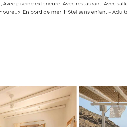
g
, 
Avec piscine extérieure
, 
Avec restaurant
, 
Avec sall
moureux
, 
En bord de mer
, 
Hôtel sans enfant – Adult