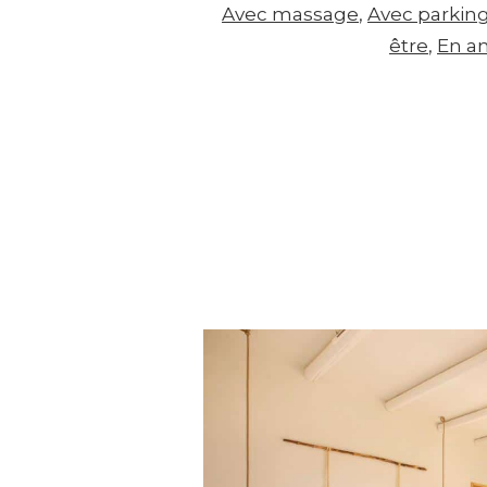
Avec massage
, 
Avec parkin
être
, 
En a