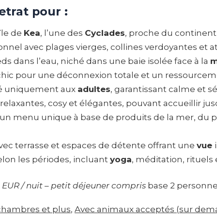
etrat pour :
’île de
Kea
, l’une des
Cyclades
, proche du continen
onnel avec plages vierges, collines verdoyantes et 
eds dans l’eau, niché dans une baie isolée face à la
m
ic pour une déconnexion totale et un ressourcem
vé uniquement aux
adultes
, garantissant calme et s
 relaxantes, cosy et élégantes, pouvant accueillir 
un menu unique à base de produits de la mer, du pot
vec terrasse et espaces de détente offrant une
vue
selon les périodes, incluant
yoga
, méditation, rituels
 EUR / nuit – petit déjeuner compris
base 2 personn
chambres et plus
, 
Avec animaux acceptés (sur dem