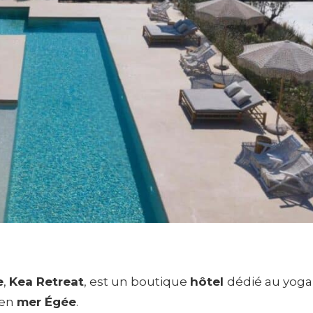
e
,
Kea Retreat
, est un boutique
hôtel
dédié au yoga 
 en
mer Égée
.