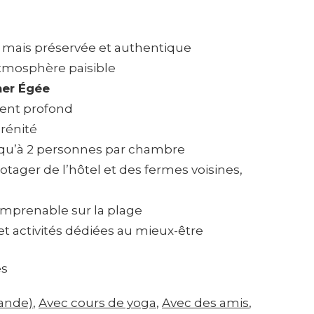
t mais préservée et authentique
atmosphère paisible
er Égée
ent profond
érénité
jusqu’à 2 personnes par chambre
ager de l’hôtel et des fermes voisines,
imprenable sur la plage
 et activités dédiées au mieux-être
es
ande)
, 
Avec cours de yoga
, 
Avec des amis
, 