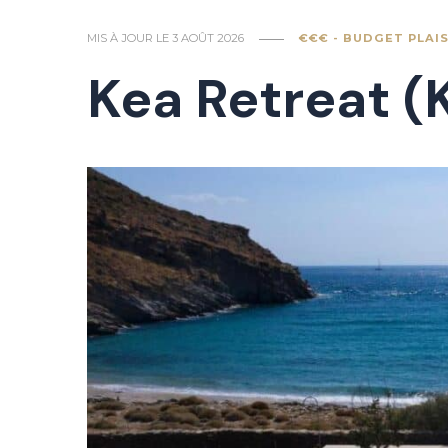
MIS À JOUR LE
3 AOÛT 2026
€€€ - BUDGET PLAIS
Kea Retreat (