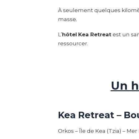
À seulement quelques kilomè
masse.
L’
hôtel
Kea Retreat
est un san
ressourcer.
Un h
Kea Retreat – Bo
Orkos – Île de Kea (Tzia) – Me